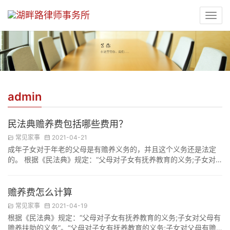
admin
民法典赡养费包括哪些费用？
常见家事
2021-04-21
成年子女对于年老的父母是有赡养义务的，并且这个义务还是法定
的。 根据《民法典》规定：“父母对子女有抚养教育的义务;子女对
父母有赡养扶助的义务”。 “父母对子女有抚养教育的义务;子女对父
母有赡养扶助的义务”。构成上述关系的赡养、抚养义务人，应依法
承担赡养或抚养责任，若被赡养人或抚养人家庭人均月收入低于最
赡养费怎么计算
低生活保障线时，赡养或抚养义务人应承担的赡养或抚养费按以下
常见家事
2021-04-19
方法计算： 赡养费的计算。首先计算子女家…
根据《民法典》规定：“父母对子女有抚养教育的义务;子女对父母有
赡养扶助的义务”。“父母对子女有抚养教育的义务;子女对父母有赡