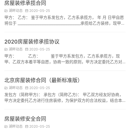
要和财产的来源等情况，具体处理时也可以有所差别，属于个人专
房屋装修承揽合同
用的物品，一般归个人所有。因对方骗婚的行为导致自身权益受损
湖畔动态
2020-05-25
的话，可否要求多分或者不分， 《中华人民共和国民法…
甲方： 乙方： 鉴于甲方系发包方，乙方系承揽方， 年 月 日甲自愿
将位于 ____________________________________承揽给乙方装修，现甲、
乙双方本着平等自愿，协商一致的原则，就房屋装修有关方面，特
此订立如下协议： 工程地点及概况： 工程名称：
____________________________________。 工程建筑面积：
2020房屋装修承揽协议
___________________…
湖畔动态
2020-05-25
甲方： 乙方： 鉴于甲方系发包方，乙方系承揽方，现
甲、乙双方本着平等自愿，协商一致的原则，甲方决定委托乙方对
房屋进行装修，就房屋装修方面，特此订立如下协议： 一、工程地
点及概况： ————————…
北京房屋装修合同（最新标准版）
湖畔动态
2020-05-25
发包方（简称甲方)： 承包方（简称乙方)： 甲乙双方经友好协商，
甲方决定委托乙方进行住房装修，为保护双方的合法权益，结合本
工程的具体情况，双方达成如下协议，共同遵守。 一、工程概况
1、装饰施工地点： 2、住房结构：房型房厅套，施工面积平方米。
3、装饰施工内容：详见附件一《装饰施工内容表》。 4、承包方
房屋装修安全合同
式：（包工包料、清包工、部分承包)。 5、工期：自年月日开工，
湖畔动态
2020-05-25
至年月日竣工，工期天。 二、工程…