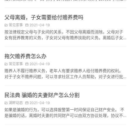
养扶助的义务”。构成上述关系的赡养、抚养义务人，应依法承担赡
养或抚养责任，若被赡养人或抚养人家庭人均月收入低于最低生活
保障线时，赡养或抚养义务人应承担的赡养或抚养费按以下方法计
父母离婚，子女需要给付赡养费吗
算： 赡养费的计算。首先计算子女家庭的人均月收入，子女人均月
常见家事
2021-04-19
收入低于最低生活保障线时，视为该子女无力…
按法律规定父母与子女间的关系，不因父母离婚而消除。父母对子
女有抚养教育的义务，子女对父母有赡养扶助的义务。离婚后子女
无论由父或母抚养，仍是父母双方的子女。所以离异不能成为拒绝
赡养父或母的理由。 子女以父母离婚为由拒绝赡养父母中的一方，
父母可以向法院主张权利，经查实法院将会判决子女积极支付赡养
拖欠赡养费怎么办
费。 子女作为赡养人，应当履行对老年人经济上供养、生活上照料
常见家事
2021-04-19
和精神上慰藉的义务，照顾老年人的特殊需要。儿子和…
赡养人不履行赡养义务，老年人有要求赡养人给付赡养费的权利。
对于子女不赡养问题，可以寻求社区工作人员帮助，对子女进行批
评教育，社区协助监督。对于儿女不尽赡养义务或提起民事诉讼，
向法院提起诉讼。 解决办法： 1、寻求社区工作人员帮助，对
子女进行批评教育，社区协助监督。 2、提起民事诉讼，老人可
民法典 骗婚的夫妻财产怎么分割
以委托律师，向…
湖畔动态
2021-04-19
如果是骗婚的行为，可以选择报警第一时间保证自己财产安全。 不
是骗婚的话，离婚时夫妻的共同财产可以由双方协议处理，协议不
成时，由人民法院根据财产的具体情况，照顾子女和女方权益的原
则判决。夫妻共同财产原则上均等分割；根据生产、生活的实际需