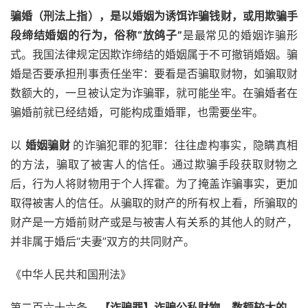
骗婚（刑法上指），是以婚姻为诱饵诈骗钱财，或用欺骗手
段缔结婚姻的行为，俗称“放鸽子”
是最常见的婚姻诈骗形
式。我国法律规定因欺诈缔结的婚姻属于不可撤销婚姻。骗
婚是否要承担刑事责任坐牢：要看是否骗取财物，如骗取财
数额大的，一旦被认定为诈骗罪，就可能坐牢。在骗婚者在
骗婚前就已经结婚，可能构成重婚罪，也需要坐牢。
以 
婚姻骗财 
的诈骗犯罪的犯罪：往往虚构事实，隐瞒真相
的方法，骗取了被害人的信任。通过欺骗手段获取财物之
后，行为人将财物用于个人挥霍。为了掩盖诈骗事实，更加
取得被害人的信任。从骗取的财产的所有权上看，所骗取的
财产是一方婚前财产或是与被害人有关系的其他人的财产，
并非属于婚后“夫妻”双方的共同财产。
《中华人民共和国刑法》
第二百六十六条　
【诈骗罪】诈骗公私财物，数额较大的，